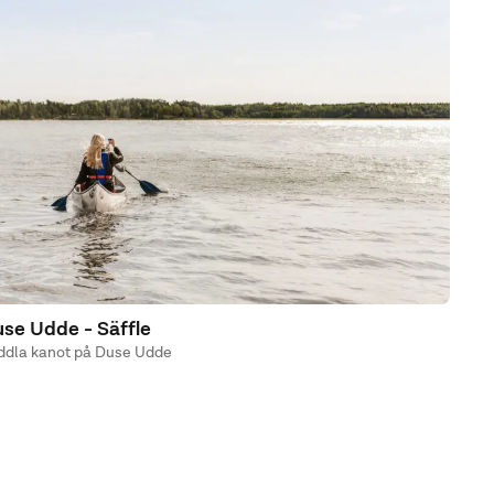
se Udde - Säffle
ddla kanot på Duse Udde