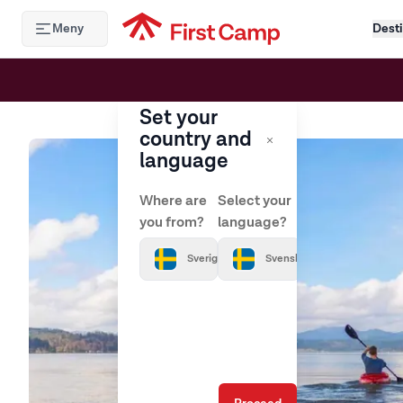
Hoppa till huvudinnehåll
Meny
Desti
Set your
country and
language
Where are
Select your
you from?
language?
Sverige
Svenska