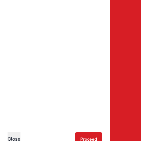
Sommarveckor
Kampanjer & paket
Följ oss
Instagram
Facebook
Youtube
LinkedIn
Upptäck
Ställplatser
Husbilsplatser
Close
Proceed